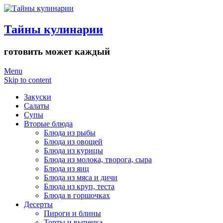
Тайны кулинарии
готовить может каждый
Menu
Skip to content
Закуски
Салаты
Супы
Вторые блюда
Блюда из рыбы
Блюда из овощей
Блюда из курицы
Блюда из молока, творога, сыра
Блюда из яиц
Блюда из мяса и дичи
Блюда из круп, теста
Блюда в горшочках
Десерты
Пироги и блины
Торты и выпечка