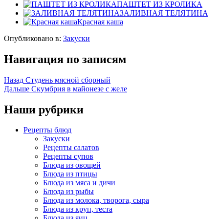
ПАШТЕТ ИЗ КРОЛИКА
ЗАЛИВНАЯ ТЕЛЯТИНА
Красная каша
Опубликовано в:
Закуски
Навигация по записям
Назад
Студень мясной сборный
Дальше
Скумбрия в майонезе с желе
Наши рубрики
Рецепты блюд
Закуски
Рецепты салатов
Рецепты супов
Блюда из овощей
Блюда из птицы
Блюда из мяса и дичи
Блюда из рыбы
Блюда из молока, творога, сыра
Блюда из круп, теста
Блюда из яиц