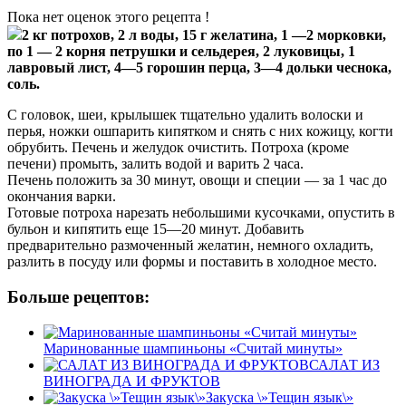
Пока нет оценок этого рецепта !
2 кг потрохов, 2 л воды, 15 г желатина, 1 —2 морковки,
по 1 — 2 корня петрушки и сельдерея, 2 луковицы, 1
лавровый лист, 4—5 горошин перца, 3—4 дольки чеснока,
соль.
С головок, шеи, крылышек тщательно удалить волоски и
перья, ножки ошпарить кипятком и снять с них кожицу, когти
обрубить. Печень и желудок очистить. Потроха (кроме
печени) промыть, залить водой и варить 2 часа.
Печень положить за 30 минут, овощи и специи — за 1 час до
окончания варки.
Готовые потроха нарезать небольшими кусочками, опустить в
бульон и кипятить еще 15—20 минут. Добавить
предварительно размоченный желатин, немного охладить,
разлить в посуду или формы и поставить в холодное место.
Больше рецептов:
Маринованные шампиньоны «Считай минуты»
САЛАТ ИЗ
ВИНОГРАДА И ФРУКТОВ
Закуска \»Тещин язык\»